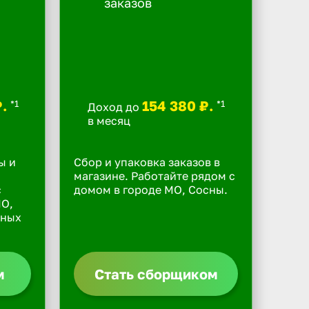
₽.
154 380 ₽.
*1
*1
Доход до
в месяц
ы и
Сбор и упаковка заказов в
магазине. Работайте рядом с
с
домом в городе МО, Сосны.
МО,
дных
м
Стать сборщиком