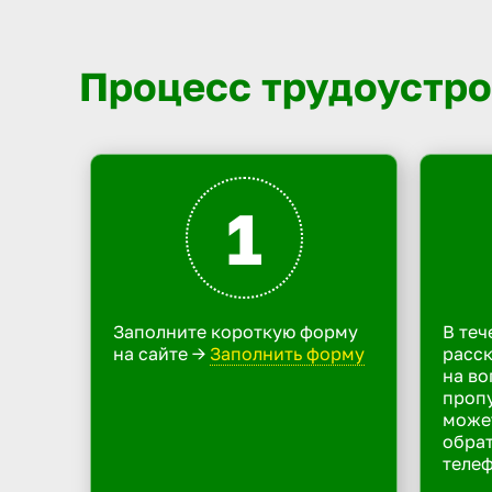
Процесс трудоустро
1
Заполните короткую форму
В теч
на сайте ->
Заполнить форму
расск
на во
пропу
може
обрат
телеф