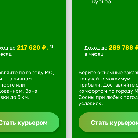
217 620 ₽.
289 788 
*1
ход до
Доход до
месяц
в месяц
вляйте по городу МО,
Берите объёмные заказ
 - на личном
получайте максимум
порте или
прибыли. Доставляйте 
дованном. Зона
комфортом по городу 
вки до 5 км.
Сосны при любых пого
условиях.
Стать курьером
Стать курьеро