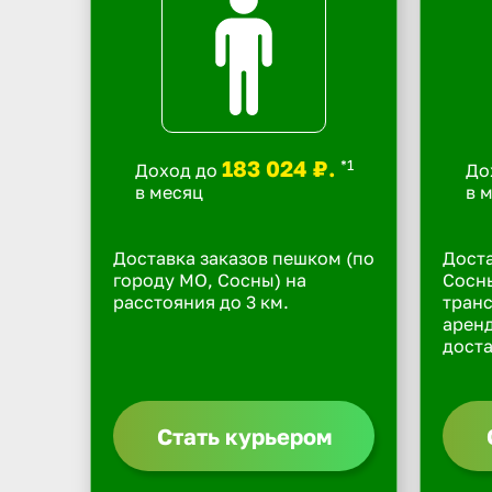
183 024 ₽.
*1
Доход до
До
в месяц
в 
Доставка заказов пешком (по
Доста
городу МО, Сосны) на
Сосны
расстояния до 3 км.
транс
арен
доста
Стать курьером