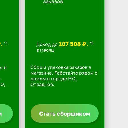
₽.
107 508 ₽.
*1
*1
Доход до
в месяц
ы и
Сбор и упаковка заказов в
магазине. Работайте рядом с
с
домом в городе МО,
МО,
Отрадное.
м
Стать сборщиком