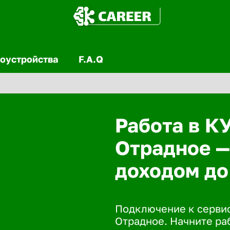
оустройства
F.A.Q
Работа в К
Отрадное —
доходом до
Подключение к сервис
Отрадное. Начните раб