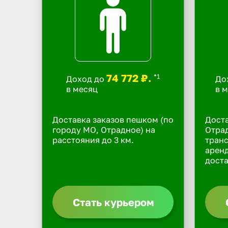
74 772 ₽.
*1
Доход до
До
в месяц
в 
Доставка заказов пешком (по
Доста
городу МО, Отрадное) на
Отрад
расстояния до 3 км.
транс
арен
доста
Стать курьером