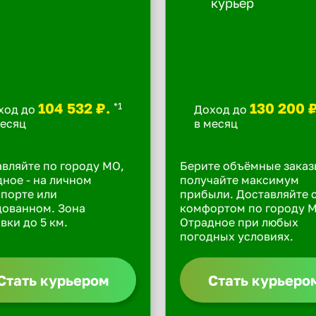
104 532 ₽.
130 200 
*1
ход до
Доход до
месяц
в месяц
вляйте по городу МО,
Берите объёмные заказ
ное - на личном
получайте максимум
порте или
прибыли. Доставляйте 
дованном. Зона
комфортом по городу 
вки до 5 км.
Отрадное при любых
погодных условиях.
Стать курьером
Стать курьеро