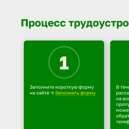
Процесс трудоустро
1
Заполните короткую форму
В теч
на сайте ->
Заполнить форму
расск
на во
пропу
може
обрат
телеф