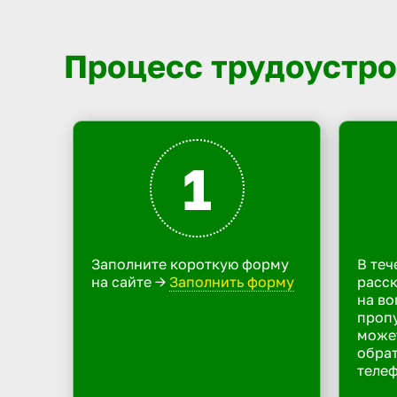
Процесс трудоустро
1
Заполните короткую форму
В теч
на сайте ->
Заполнить форму
расск
на во
пропу
може
обрат
телеф