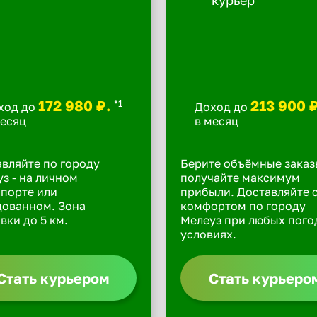
172 980 ₽.
213 900 
*1
ход до
Доход до
месяц
в месяц
вляйте по городу
Берите объёмные заказ
з - на личном
получайте максимум
порте или
прибыли. Доставляйте 
дованном. Зона
комфортом по городу
вки до 5 км.
Мелеуз при любых пог
условиях.
Стать курьером
Стать курьеро