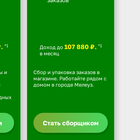
₽.
107 880 ₽.
*1
*1
Доход до
в месяц
ы и
Сбор и упаковка заказов в
магазине. Работайте рядом с
с
домом в городе Мелеуз.
одных
м
Стать сборщиком