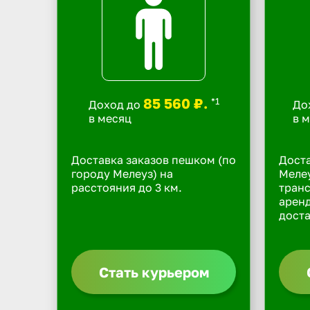
85 560 ₽.
*1
Доход до
До
в месяц
в 
Доставка заказов пешком (по
Доста
городу Мелеуз) на
Мелеу
расстояния до 3 км.
транс
арен
доста
Стать курьером