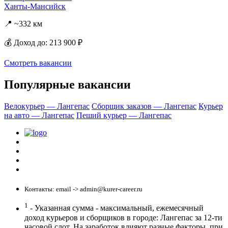
Ханты-Мансийск
📍 ~332 км
💰 Доход до: 213 900 ₽
Смотреть вакансии
Популярные вакансии
Велокурьер — Лангепас
Сборщик заказов — Лангепас
Курьер
на авто — Лангепас
Пеший курьер — Лангепас
Политика конфиденциальности
Центр обучения
Скачать ShopperApp
Вакансии
Контакты: email -> admin@kurer-career.ru
1
- Указанная сумма - максимальный, ежемесячный
доход курьеров и сборщиков в городе: Лангепас за 12-ти
часовой слот. На заработок влияют разные факторы, при