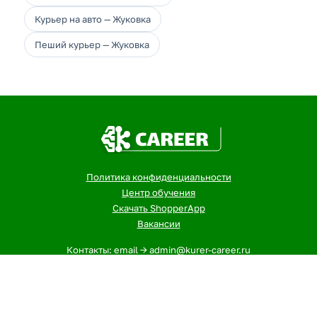
Курьер на авто — Жуковка
Пеший курьер — Жуковка
Политика конфиденциальности
Центр обучения
Скачать ShopperApp
Вакансии
Контакты: email -> admin@kurer-career.ru
1
- Указанная сумма - максимальный, ежемесячный доход
курьеров и сборщиков в городе: Жуковка за 12-ти
часовой слот. На заработок влияют разные факторы, при
этом не учтены бонусы и акции. В других городах оплата
может отличаться. Точную информацию о доходах в