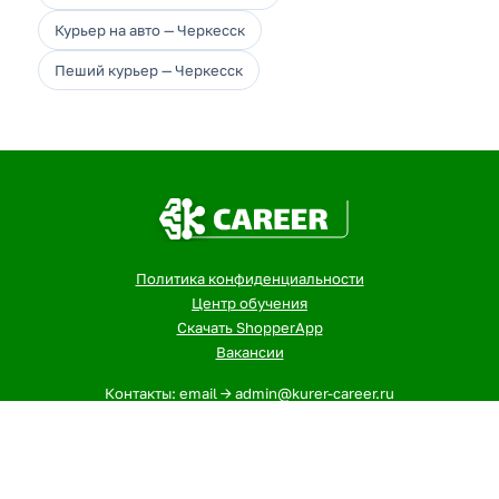
Курьер на авто — Черкесск
Пеший курьер — Черкесск
Политика конфиденциальности
Центр обучения
Скачать ShopperApp
Вакансии
Контакты: email -> admin@kurer-career.ru
1
- Указанная сумма - максимальный, ежемесячный доход
курьеров и сборщиков в городе: Черкесск за 12-ти
часовой слот. На заработок влияют разные факторы, при
этом не учтены бонусы и акции. В других городах оплата
может отличаться. Точную информацию о доходах в