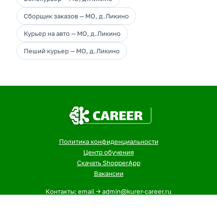
Сборщик заказов — МО, д.Ликино
Курьер на авто — МО, д.Ликино
Пеший курьер — МО, д.Ликино
Политика конфиденциальности
Центр обучения
Скачать ShopperApp
Вакансии
Контакты: email -> admin@kurer-career.ru
1
- Указанная сумма - максимальный, ежемесячный доход
курьеров и сборщиков в городе: МО, д.Ликино за 12-ти