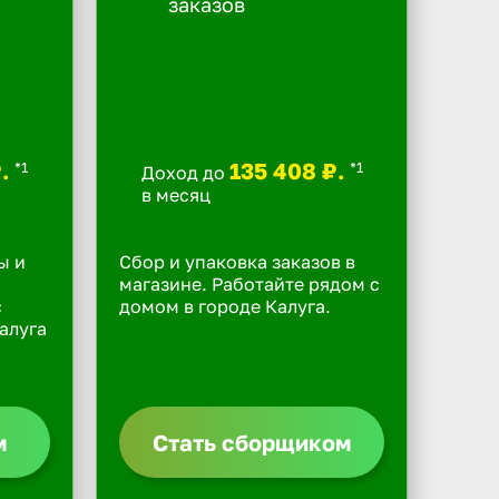
₽.
135 408 ₽.
*1
*1
Доход до
в месяц
ы и
Сбор и упаковка заказов в
магазине. Работайте рядом с
с
домом в городе Калуга.
алуга
м
Стать сборщиком