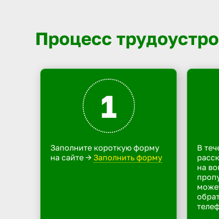
Процесс трудоустро
1
Заполните короткую форму
В теч
на сайте ->
Заполнить форму
расск
на во
пропу
може
обрат
телеф