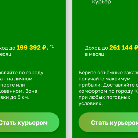
199 392 ₽.
261 144 
*1
ход до
Доход до
месяц
в месяц
вляйте по городу
Берите объёмные заказ
а - на личном
получайте максимум
порте или
прибыли. Доставляйте 
дованном. Зона
комфортом по городу К
вки до 5 км.
при любых погодных
условиях.
Стать курьером
Стать курьеро