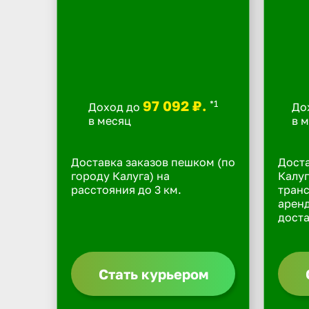
97 092 ₽.
*1
Доход до
До
в месяц
в 
Доставка заказов пешком (по
Доста
городу Калуга) на
Калуг
расстояния до 3 км.
транс
арен
доста
Стать курьером