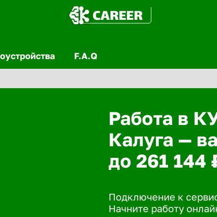
оустройства
F.A.Q
Работа в К
Калуга — в
до 261 144 
Подключение к сервис
Начните работу онлайн