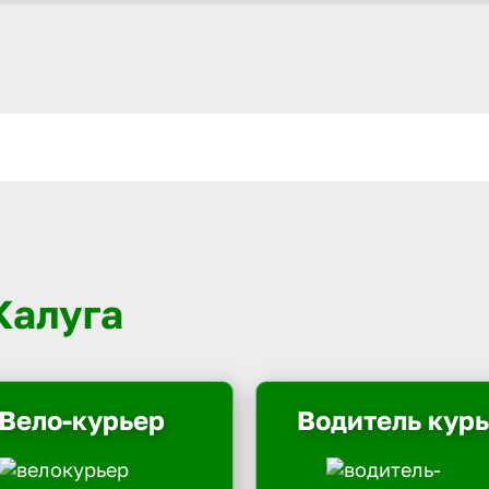
Калуга
Вело-курьер
Водитель кур