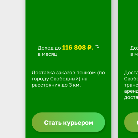
116 808 ₽.
*1
Доход до
До
в месяц
в 
Доставка заказов пешком (по
Доста
городу Свободный) на
Свобо
расстояния до 3 км.
транс
арен
доста
Стать курьером