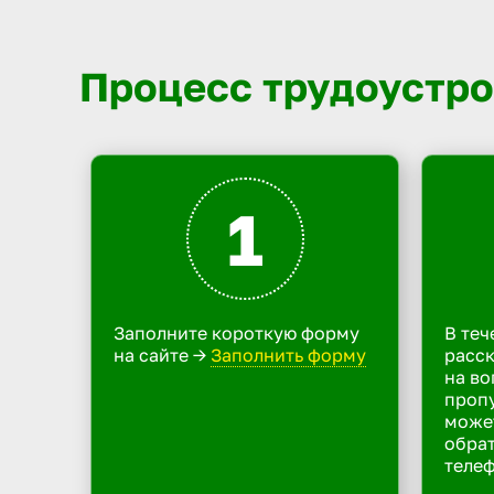
Процесс трудоустро
1
Заполните короткую форму
В теч
на сайте ->
Заполнить форму
расск
на во
пропу
може
обрат
телеф