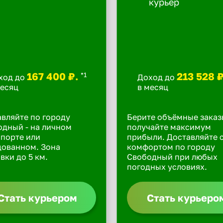
167 400 ₽.
213 528 
*1
ход до
Доход до
месяц
в месяц
вляйте по городу
Берите объёмные заказ
дный - на личном
получайте максимум
порте или
прибыли. Доставляйте 
дованном. Зона
комфортом по городу
вки до 5 км.
Свободный при любых
погодных условиях.
Стать курьером
Стать курьеро