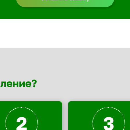
мление?
2
3