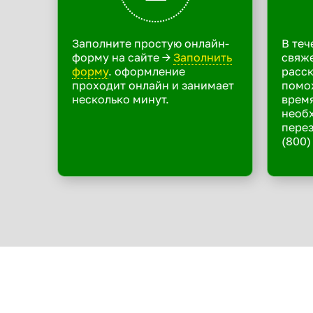
Заполните простую онлайн-
В теч
форму на сайте ->
Заполнить
свяже
форму
. оформление
расск
проходит онлайн и занимает
помо
несколько минут.
время
необ
перез
(800)