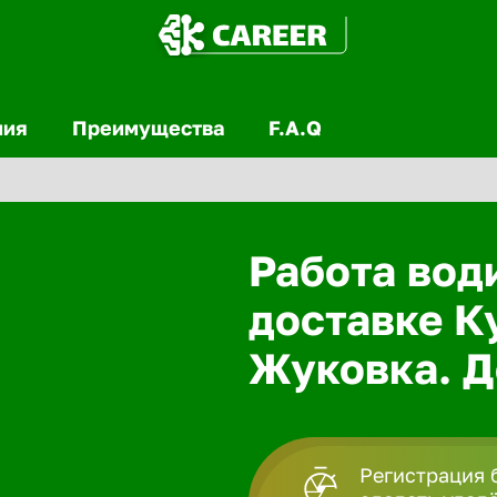
ния
Преимущества
F.A.Q
Работа вод
доставке К
Жуковка. Д
Регистрация 