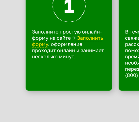
1
Заполните простую онлайн-
В теч
форму на сайте ->
Заполнить
свяже
форму
. оформление
расск
проходит онлайн и занимает
помо
несколько минут.
время
необ
перез
(800)