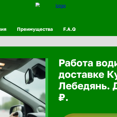
ния
Преимущества
F.A.Q
Работа вод
доставке К
Лебедянь. 
₽.