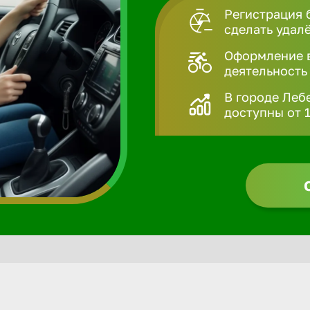
Регистрация 
сделать удал
Оформление в
деятельность
В городе Леб
доступны от 1