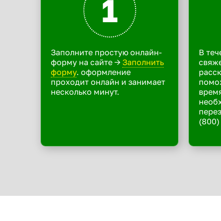
1
Заполните простую онлайн-
В теч
форму на сайте ->
Заполнить
свяже
форму
. оформление
расск
проходит онлайн и занимает
помо
несколько минут.
время
необ
перез
(800)