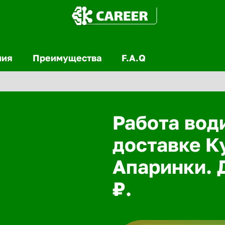
ния
Преимущества
F.A.Q
Работа вод
доставке К
Апаринки. 
₽.