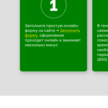
1
Заполните простую онлайн-
В теч
форму на сайте ->
Заполнить
свяже
форму
. оформление
расск
проходит онлайн и занимает
помо
несколько минут.
время
необ
перез
(800)