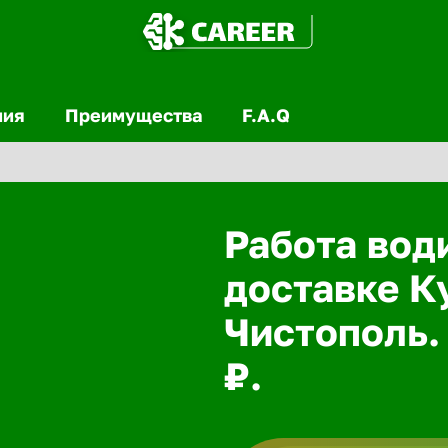
ния
Преимущества
F.A.Q
Работа вод
доставке К
Чистополь.
₽.