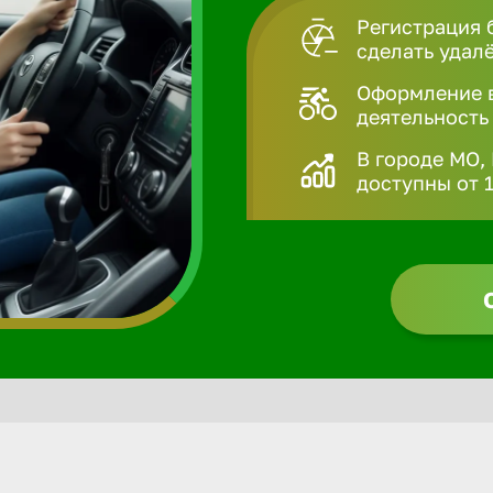
Регистрация 
сделать удал
Оформление в
деятельность
В городе МО,
доступны от 1