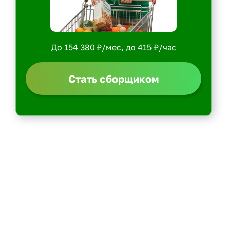
До 154 380 ₽/мес, до 415 ₽/час
Стать сборщиком
Политика конфиденциальности
Центр обучения
Скачать ShopperApp