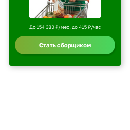
До 154 380 ₽/мес, до 415 ₽/час
Стать сборщиком
Политика конфиденциальности
Центр обучения
Скачать ShopperApp