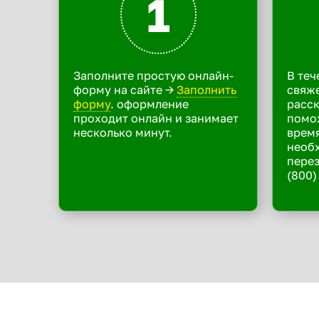
1
Заполните простую онлайн-
В теч
форму на сайте ->
Заполнить
свяже
форму
. оформление
расск
проходит онлайн и занимает
помо
несколько минут.
время
необ
перез
(800)