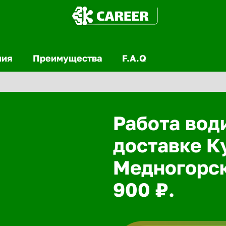
ния
Преимущества
F.A.Q
Работа вод
доставке К
Медногорск
900 ₽.