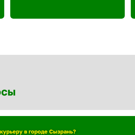
осы
-курьеру в городе Сызрань?