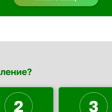
мление?
2
3