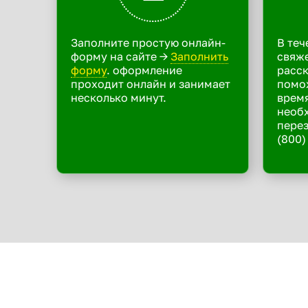
Заполните простую онлайн-
В теч
форму на сайте ->
Заполнить
свяже
форму
. оформление
расск
проходит онлайн и занимает
помо
несколько минут.
время
необ
перез
(800)