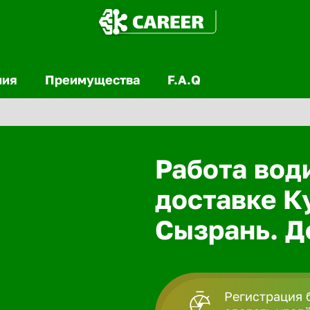
ния
Преимущества
F.A.Q
Работа вод
доставке К
Сызрань. Д
Регистрация 