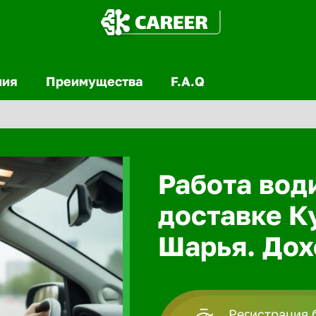
ния
Преимущества
F.A.Q
Работа вод
доставке К
Шарья. Дох
Регистрация 