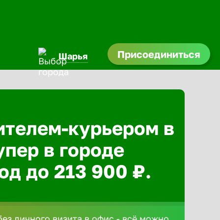
Присоединиться
Шарья
ителем-курьером в
упер в городе
од до 213 900 ₽.
без личного визита в офис - всё можно