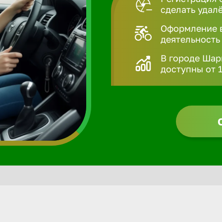
сделать удал
Оформление в
деятельность
В городе Шар
доступны от 1