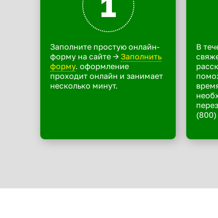
1
Заполните простую онлайн-
В теч
форму на сайте ->
Заполнить
свяже
форму
. оформление
расск
проходит онлайн и занимает
помо
несколько минут.
время
необ
перез
(800)