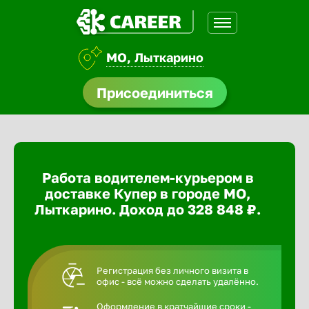
МО, Лыткарино
доустройства
Присоединиться
ормления
щества
Работа водителем-курьером в
A.Q
доставке Купер в городе МО,
Лыткарино. Доход до 328 848 ₽.
Регистрация без личного визита в
офис - всё можно сделать удалённо.
Оформление в кратчайшие сроки -