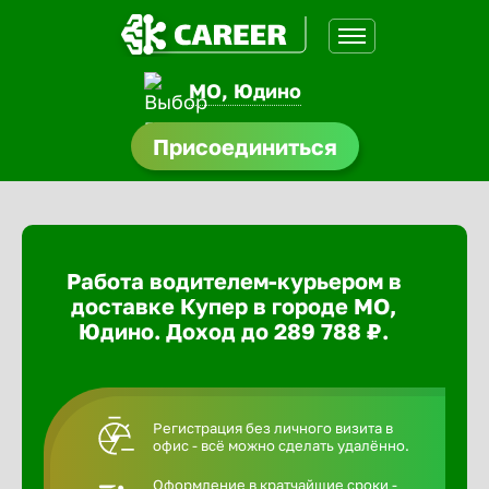
МО, Юдино
доустройства
Присоединиться
ормления
щества
Работа водителем-курьером в
A.Q
доставке Купер в городе МО,
Юдино. Доход до 289 788 ₽.
Регистрация без личного визита в
офис - всё можно сделать удалённо.
Оформление в кратчайшие сроки -