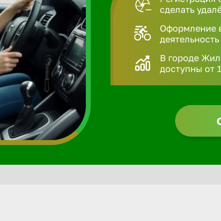
сделать удал
Оформление в
деятельность
В городе Жил
доступны от 1