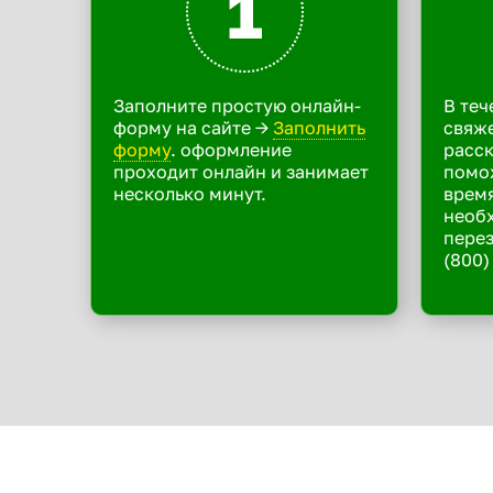
1
Заполните простую онлайн-
В теч
форму на сайте ->
Заполнить
свяже
форму
. оформление
расск
проходит онлайн и занимает
помо
несколько минут.
время
необ
перез
(800)