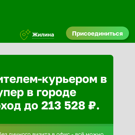
Присоединиться
Жилина
ителем-курьером в
упер в городе
ход до 213 528 ₽.
без личного визита в офис - всё можно