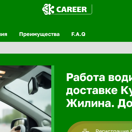
ния
Преимущества
F.A.Q
Работа вод
доставке К
Жилина. До
Регистрация 