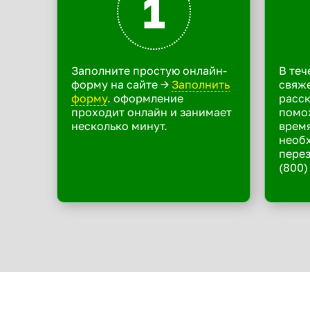
1
Заполните простую онлайн-
В теч
форму на сайте ->
Заполнить
свяже
форму
. оформление
расск
проходит онлайн и занимает
помо
несколько минут.
время
необ
перез
(800)