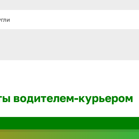
угли
ты водителем-курьером