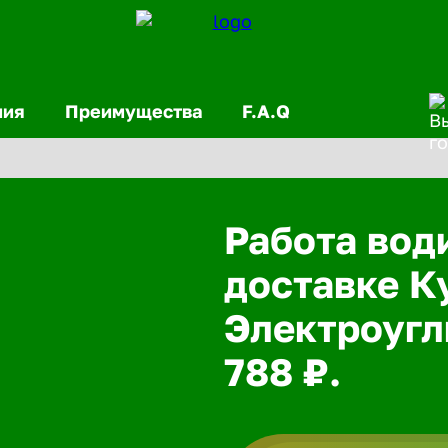
ния
Преимущества
F.A.Q
Работа вод
доставке К
Электроугл
788 ₽.