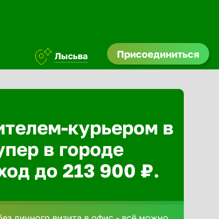
Присоединиться
Лысьва
ителем-курьером в
упер в городе
ход до 213 900 ₽.
без личного визита в офис - всё можно