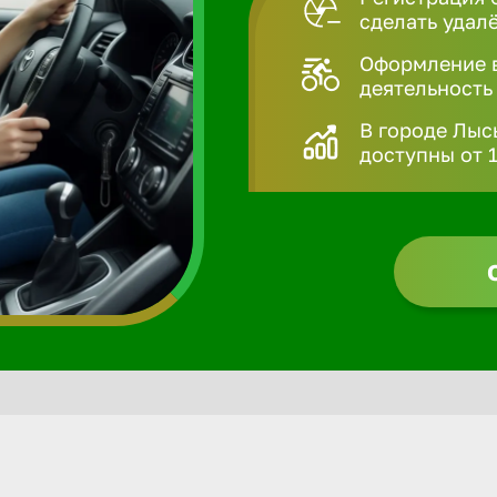
сделать удал
Оформление в
деятельность
В городе Лыс
доступны от 1