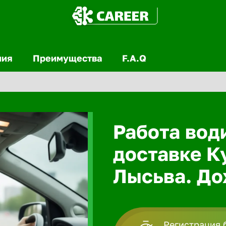
ния
Преимущества
F.A.Q
Работа вод
доставке К
Лысьва. До
Регистрация 