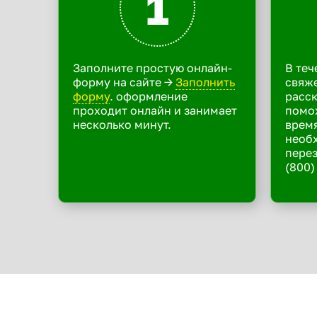
1
Заполните простую онлайн-
В теч
форму на сайте ->
Заполнить
свяже
форму
. оформление
расск
проходит онлайн и занимает
помо
несколько минут.
время
необ
перез
(800)