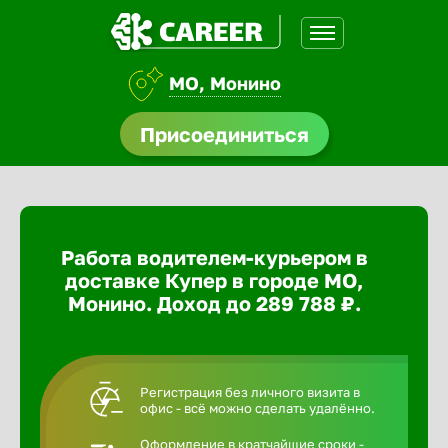
МО, Монино
доустройства
Присоединиться
ормления
щества
Работа водителем-курьером в
A.Q
доставке Купер в городе МО,
Монино. Доход до 289 788 ₽.
Регистрация без личного визита в
офис - всё можно сделать удалённо.
Оформление в кратчайшие сроки -