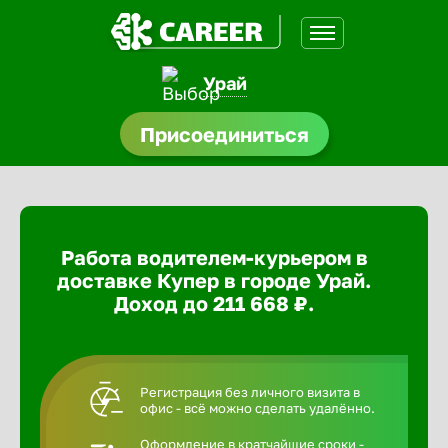
Урай
доустройства
Присоединиться
ормления
щества
Работа водителем-курьером в
A.Q
доставке Купер в городе Урай.
Доход до 211 668 ₽.
Регистрация без личного визита в
офис - всё можно сделать удалённо.
Оформление в кратчайшие сроки -