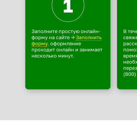
1
Заполните простую онлайн-
В теч
форму на сайте ->
Заполнить
свяже
форму
. оформление
расск
проходит онлайн и занимает
помо
несколько минут.
время
необ
перез
(800)