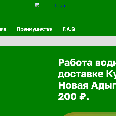
ния
Преимущества
F.A.Q
Работа вод
доставке К
Новая Адыг
200 ₽.