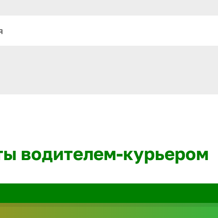
я
ты водителем-курьером